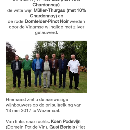
Chardonnay)
,
de witte wijn
Müller-Thurgau (met 10%
Chardonnay)
en
de rode
Dornfelder-Pinot Noir
werden
door de Vlaamse wijngilde met zilver
gelauwerd.
Hiernaast ziet u de aanwezige
wijnbouwers op de prijsuitreiking van
13 mei 2017 te Wezemaal.
Van links naar rechts:
Koen Podevijn
(Domein Pot de Vin),
Gust Bertels
(Het