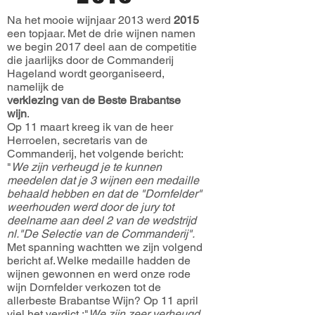
Na het mooie wijnjaar 2013 werd
2015
een topjaar. Met de drie wijnen namen
we begin 2017 deel aan de competitie
die jaarlijks door de Commanderij
Hageland wordt georganiseerd,
namelijk de
verkiezing van de Beste Brabantse
wijn
.
Op 11 maart kreeg ik van de heer
Herroelen, secretaris van de
Commanderij, het volgende bericht:
"
We zijn verheugd je te kunnen
meedelen dat je 3 wijnen een medaille
behaald hebben en dat de "Dornfelder"
weerhouden werd door de jury tot
deelname aan deel 2 van de wedstrijd
nl."De Selectie van de Commanderij".
Met spanning wachtten we zijn volgend
bericht af. Welke medaille hadden de
wijnen gewonnen en werd onze rode
wijn Dornfelder verkozen tot de
allerbeste Brabantse Wijn? Op 11 april
viel het verdict :"
We zijn zeer verheugd